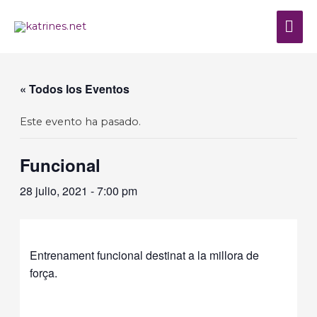
Ir
al
ME
contenido
PRI
« Todos los Eventos
Este evento ha pasado.
Funcional
28 julio, 2021 - 7:00 pm
Entrenament funcional destinat a la millora de
força.