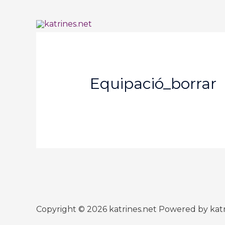
Ir
al
contenido
Equipació_borrar
Copyright © 2026
katrines.net
Powered by
kat